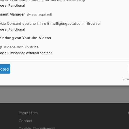
pose
:
Functional
sent Manager
(always required)
kie Consent speichert Ihre Einwilligungsstatus im Browser
pose
:
Functional
bindung von Youtube-Videos
gt Videos von Youtube
pose
:
Embedded external content
ected
Powe
Fußbereichsmenü
Be
Impressum
Contact
Cookie-Einstellungen