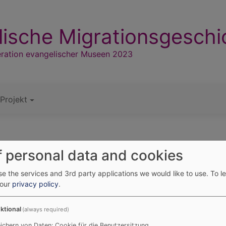
ische Migrationsgeschi
ration evangelischer Museen 2023
Projekt
f personal data and cookies
e the services and 3rd party applications we would like to use.
To l
 our
privacy policy
.
ktional
(always required)
ichern von Daten: Cookie für die Benutzersitzung