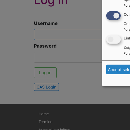
Pur
Con
Username
Coo
Pur
Ein
Password
Zei
Pur
Accept sel
CAS Login
Hauptnavigation
Home
Termine
Ausstellung leihen