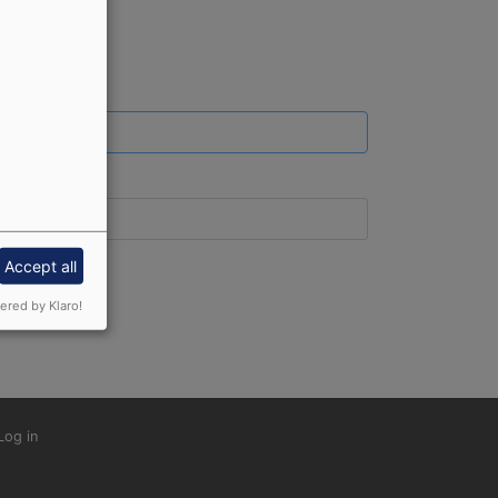
Accept all
red by Klaro!
nutzermenü
Log in