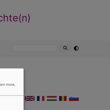
chte(n)
Search
earn more,
German
English
French
Hungarian
Romanian
Slovenian