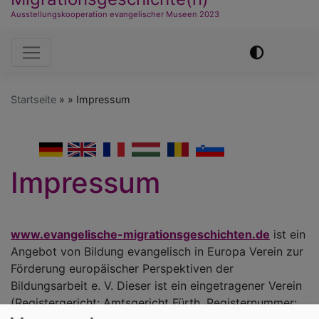
Ausstellungskooperation evangelischer Museen 2023
Hauptnavigation
Startseite
Impressum
German
English
French
Hungarian
Romanian
Slovenian
Impressum
www.evangelische-migrationsgeschichten.de
ist ein
Angebot von Bildung evangelisch in Europa Verein zur
Förderung europäischer Perspektiven der
Bildungsarbeit e. V. Dieser ist ein eingetragener Verein
(Registergericht: Amtsgericht Fürth, Registernummer: