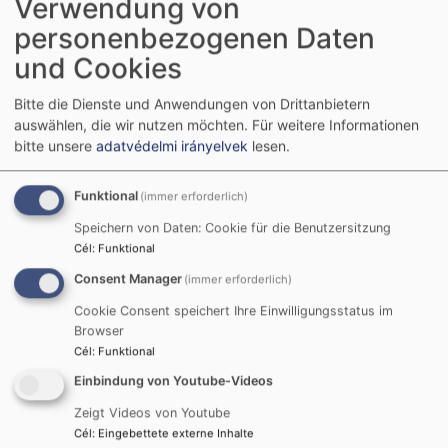
Verwendung von
VR 200250).
personenbezogenen Daten
Von der Europäischen Union finanziert. Die geäußerten Ansichten und
und Cookies
Meinungen entsprechen jedoch ausschließlich denen des Autors bzw. der
Autoren und spiegeln nicht zwingend die der Europäischen Union oder der
Bitte die Dienste und Anwendungen von Drittanbietern
Europäischen Exekutivagentur für Bildung und Kultur (EACEA) wider. Weder die
auswählen, die wir nutzen möchten.
Für weitere Informationen
bitte unsere
adatvédelmi irányelvek
lesen.
Europäische Union noch die EACEA können dafür verantwortlich gemacht
werden.
Funktional
(immer erforderlich)
Funded by the European Union. Views and opinions
Speichern von Daten: Cookie für die Benutzersitzung
expressed are however those of the author(s) only and
Cél
:
Funktional
do not necessarily reflect those of the European Union
Consent Manager
(immer erforderlich)
or the European Education and Culture Executive
Agency (EACEA). Neither the European Union nor
Cookie Consent speichert Ihre Einwilligungsstatus im
Browser
EACEA can be held responsible for them.
Cél
:
Funktional
Einbindung von Youtube-Videos
Zeigt Videos von Youtube
Cél
:
Eingebettete externe Inhalte