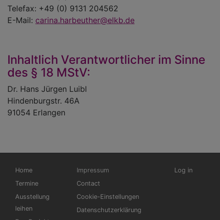
Telefax: +49 (0) 9131 204562
E-Mail:
carina.harbeuther@elkb.de
Inhaltlich Verantwortlicher im Sinne
des § 18 MStV:
Dr. Hans Jürgen Luibl
Hindenburgstr. 46A
91054 Erlangen
Hauptnavigation
Fußbereichsmenü
Benutzermen
Home
Impressum
Log in
Termine
Contact
Ausstellung
Cookie-Einstellungen
leihen
Datenschutzerklärung