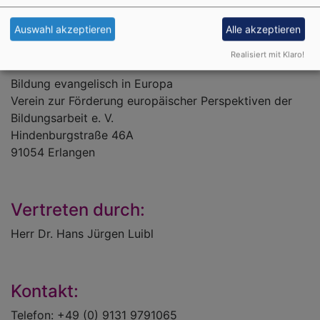
Auswahl akzeptieren
Alle akzeptieren
Anbieter gemäß § 5 TMG:
Realisiert mit Klaro!
Bildung evangelisch in Europa
Verein zur Förderung europäischer Perspektiven der
Bildungsarbeit e. V.
Hindenburgstraße 46A
91054 Erlangen
Vertreten durch:
Herr Dr. Hans Jürgen Luibl
Kontakt:
Telefon: +49 (0) 9131 9791065