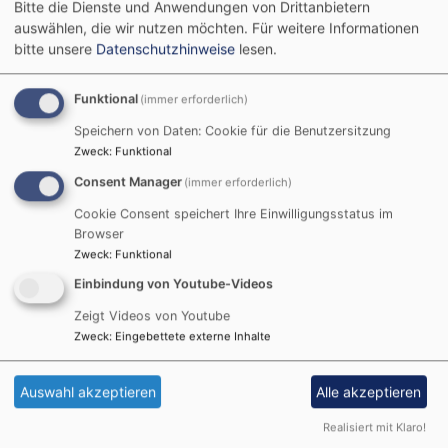
Bitte die Dienste und Anwendungen von Drittanbietern
auswählen, die wir nutzen möchten.
Für weitere Informationen
bitte unsere
Datenschutzhinweise
lesen.
MISSION EINEWELT (D)
Funktional
(immer erforderlich)
Speichern von Daten: Cookie für die Benutzersitzung
Zweck
:
Funktional
Consent Manager
(immer erforderlich)
Cookie Consent speichert Ihre Einwilligungsstatus im
Browser
Zweck
:
Funktional
LANDESKIRCHLICHES MUSEUM IM
TEUTSCH-HAUS (RO)
Einbindung von Youtube-Videos
Zeigt Videos von Youtube
Zweck
:
Eingebettete externe Inhalte
Auswahl akzeptieren
Alle akzeptieren
Realisiert mit Klaro!