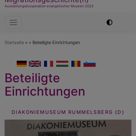
Ausstellungskooperation evangelischer Museen 2023
Hauptnavigation
Startseite
Beteiligte Einrichtungen
German
English
French
Hungarian
Romanian
Slovenian
Beteiligte
Einrichtungen
DIAKONIEMUSEUM RUMMELSBERG (D)