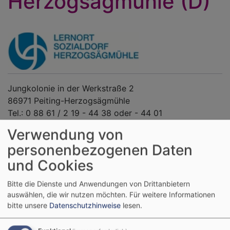
Herzogsägmühle (D)
Jungkolonie in der Werkstraße 2
86971 Peiting-Herzogsägmühle
Tel.: 0 88 61 / 2 19 - 44 38 oder - 44 01
E-Mail:
info-lernort@herzogsaegmühle.de
Verwendung von
www.lernort-herzogsaegmuehle.de
personenbezogenen Daten
und Cookies
Ansprechpartnerin:
Babette Müller-Gräper M.A. | Leiterin
Bitte die Dienste und Anwendungen von Drittanbietern
auswählen, die wir nutzen möchten.
Für weitere Informationen
bitte unsere
Datenschutzhinweise
lesen.