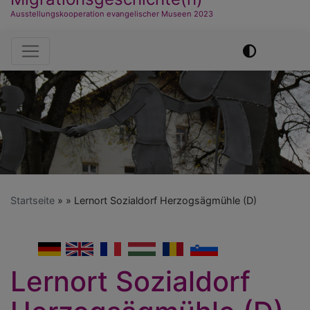
Ausstellungskooperation evangelischer Museen 2023
Hauptnavigation
Startseite
Lernort Sozialdorf Herzogsägmühle (D)
German
English
French
Hungarian
Romanian
Slovenian
Lernort Sozialdorf