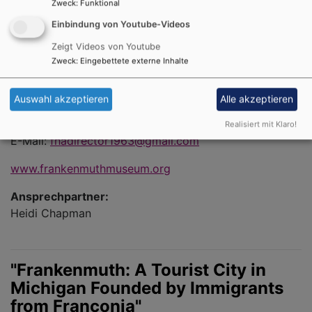
Zweck
:
Funktional
Einbindung von Youtube-Videos
Zeigt Videos von Youtube
Zweck
:
Eingebettete externe Inhalte
Frankenmuth Historical Association
613 S. Main St
Auswahl akzeptieren
Alle akzeptieren
Frankenmuth, MI 48734
Tel.: (989) 652 - 9701
Realisiert mit Klaro!
E-Mail:
fhadirector1963@gmail.com
www.frankenmuthmuseum.org
Ansprechpartner:
Heidi Chapman
"Frankenmuth: A Tourist City in
Michigan Founded by Immigrants
from Franconia"