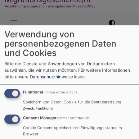
Ausstellungskooperation evangelischer Museen 2023
Hauptnavigation
Verwendung von
personenbezogenen Daten
Startseite
Frankenmuth Historical Museum
(Michigan/USA)
und Cookies
Bitte die Dienste und Anwendungen von Drittanbietern
auswählen, die wir nutzen möchten.
Für weitere Informationen
German
English
French
Hungarian
Romanian
Slovenian
bitte unsere
Datenschutzhinweise
lesen.
Frankenmuth
Funktional
(immer erforderlich)
Historical Museum
Speichern von Daten: Cookie für die Benutzersitzung
(Michigan/USA)
Zweck
:
Funktional
Consent Manager
(immer erforderlich)
Cookie Consent speichert Ihre Einwilligungsstatus im
Browser