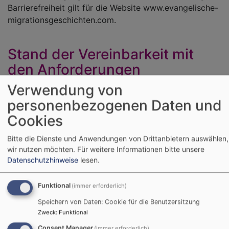
Barrierefreiheit gilt für die Website www.evangelische-
migrationsgeschichten.com.
Stand der Vereinbarkeit mit
den Anforderungen
Verwendung von
Die Website www.evangelische-
migrationsgeschichten.com ist aufgrund der folgenden
personenbezogenen Daten und
Unvereinbarkeiten und Ausnahmen teilweise mit dem
Cookies
Barrierefreiheitsstärkungsgesetz (BFSG) vereinbar.
Bitte die Dienste und Anwendungen von Drittanbietern auswählen,
wir nutzen möchten.
Für weitere Informationen bitte unsere
Einschränkungen in der
Datenschutzhinweise
lesen.
Barrierefreiheit beim Theme
VK
Philippus next
Funktional
(immer erforderlich)
Speichern von Daten: Cookie für die Benutzersitzung
Hier den Text für vk_blockly einfügen.
Zweck
:
Funktional
Consent Manager
(immer erforderlich)