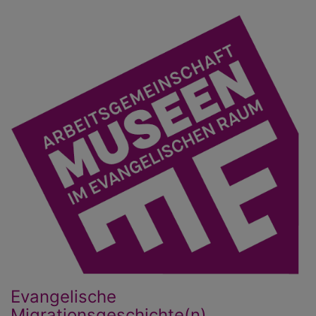
Direkt
zum
Inhalt
Evangelische
Migrationsgeschichte(n)