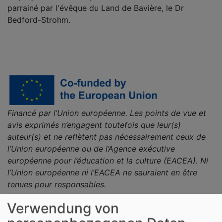
parrainé par l'évêque du Land de Bavière, le Dr
Bedford-Strohm.
Financé par l’Union européenne. Les points de vue et
avis exprimés n’engagent toutefois que leur(s)
auteur(s) et ne reflètent pas nécessairement ceux de
l’Union européenne ou de l’Agence exécutive
européenne pour l’éducation et la culture (EACEA). Ni
l’Union européenne ni l’EACEA ne sauraient en être
tenues pour responsables.
Verwendung von
... auf der