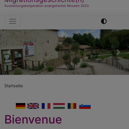
Ausstellungskooperation evangelischer Museen 2023
Hauptnavigation
Previous
Nex
Startseite
German
English
French
Hungarian
Romanian
Slovenian
Bienvenue