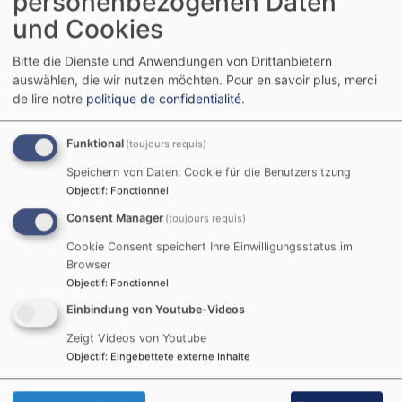
personenbezogenen Daten
Seite des
und Cookies
Projekts
Bitte die Dienste und Anwendungen von Drittanbietern
Evangelische
auswählen, die wir nutzen möchten.
Pour en savoir plus, merci
de lire notre
politique de confidentialité
.
Funktional
(toujours requis)
Speichern von Daten: Cookie für die Benutzersitzung
Objectif
:
Fonctionnel
Consent Manager
(toujours requis)
Cookie Consent speichert Ihre Einwilligungsstatus im
Browser
Migrationsgeschichte(n)!
Objectif
:
Fonctionnel
Einbindung von Youtube-Videos
Migration ist ein Wesensmerkmal beinahe aller
Zeigt Videos von Youtube
menschlicher Kulturen. Sie ist kein neues Phänomen,
Objectif
:
Eingebettete externe Inhalte
sondern seit jeher Teil der europäischen Geschichte.
Die Gründe für Migration waren und sind vielfältig.