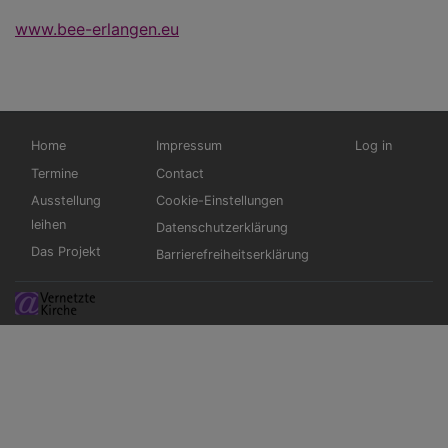
www.bee-erlangen.eu
Hauptnavigation
Fußbereichsmenü
Benutzermen
Home
Impressum
Log in
Termine
Contact
Ausstellung
Cookie-Einstellungen
leihen
Datenschutzerklärung
Das Projekt
Barrierefreiheitserklärung