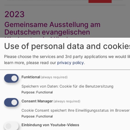
2023
Gemeinsame Ausstellung am
Deutschen evangelischen
Kirchentag in Nürnberg
Use of personal data and cookie
Ausstellungsort:
Fembo-Haus Nürnberg
(während des
Kirchentages - 7. bis 11. Juni 2023 - und darüber
Please choose the services and 3rd party applications we would li
learn more, please read our
privacy policy
.
hinaus)
Die Ausstellung ist ein Zusammenschnitt aller
Funktional
(always required)
Forschungsergebnisse und Einzelausstellungen aller 10
Speichern von Daten: Cookie für die Benutzersitzung
Projektpartner sein.
Purpose
:
Functional
Inhaltlich hat die Ausstellung einen biographischen
Consent Manager
(always required)
Schwerpunkt und dieser steht exemplarisch für die
Cookie Consent speichert Ihre Einwilligungsstatus im Browser
jeweilige regionale und zeitlich verortete Forschung
Purpose
:
Functional
die Biographie von Migrant*innen.
Einbindung von Youtube-Videos