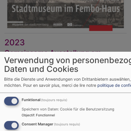
2023
Gemeinsame Ausstellung am
Verwendung von personenbezo
Deutschen evangelischen
Kirchentag in Nürnberg
Daten und Cookies
Ausstellungsort:
Fembo-Haus Nürnberg
(während des
Bitte die Dienste und Anwendungen von Drittanbietern auswählen,
Kirchentages - 7. bis 11. Juni 2023 - und darüber
möchten.
Pour en savoir plus, merci de lire notre
politique de confi
hinaus)
Funktional
(toujours requis)
Die Ausstellung ist ein Zusammenschnitt aller
Speichern von Daten: Cookie für die Benutzersitzung
Forschungsergebnisse und Einzelausstellungen aller 10
Objectif
:
Fonctionnel
Projektpartner sein.
Consent Manager
(toujours requis)
Inhaltlich hat die Ausstellung einen biographischen