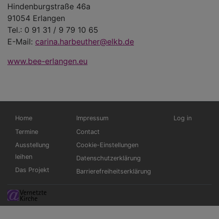
Hindenburgstraße 46a
91054 Erlangen
Tel.: 0 91 31 / 9 79 10 65
E-Mail:
carina.harbeuther@elkb.de
www.bee-erlangen.eu
Hauptnavigation
Fußbereichsmenü
Benutzermen
Home
Impressum
Log in
Termine
Contact
Ausstellung
Cookie-Einstellungen
leihen
Datenschutzerklärung
Das Projekt
Barrierefreiheitserklärung