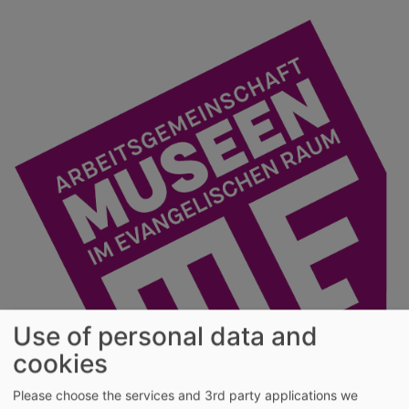
Skip
to
main
content
Use of personal data and
cookies
Evangelische
Please choose the services and 3rd party applications we
Migrationsgeschichte(n)