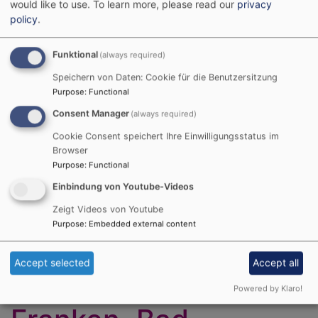
would like to use.
To learn more, please read our
privacy
Ausstellungskooperation evangelischer Museen 2023
policy
.
Hauptnavigation
Funktional
(always required)
Speichern von Daten: Cookie für die Benutzersitzung
Purpose
:
Functional
Consent Manager
(always required)
Cookie Consent speichert Ihre Einwilligungsstatus im
Browser
Purpose
:
Functional
Einbindung von Youtube-Videos
Home
Museum Kirche in Franken, Bad Windsheim
Zeigt Videos von Youtube
Purpose
:
Embedded external content
German
English
French
Hungarian
Romanian
Slovenian
Accept selected
Accept all
Museum Kirche in
Powered by Klaro!