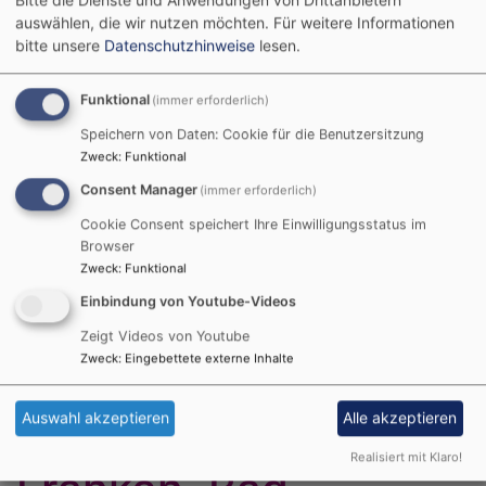
Bitte die Dienste und Anwendungen von Drittanbietern
auswählen, die wir nutzen möchten.
Für weitere Informationen
Ausstellungskooperation evangelischer Museen 2023
bitte unsere
Datenschutzhinweise
lesen.
Hauptnavigation
Funktional
(immer erforderlich)
Speichern von Daten: Cookie für die Benutzersitzung
Zweck
:
Funktional
Consent Manager
(immer erforderlich)
Cookie Consent speichert Ihre Einwilligungsstatus im
Browser
Zweck
:
Funktional
Einbindung von Youtube-Videos
Startseite
Museum Kirche in Franken, Bad Windsheim
Zeigt Videos von Youtube
Zweck
:
Eingebettete externe Inhalte
German
English
French
Hungarian
Romanian
Slovenian
Auswahl akzeptieren
Alle akzeptieren
Museum Kirche in
Realisiert mit Klaro!