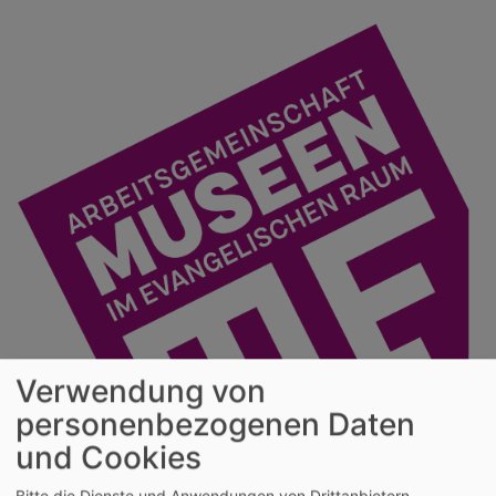
Skip
to
main
content
Verwendung von
personenbezogenen Daten
und Cookies
Evangelische
Migrationsgeschichte(n)