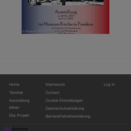
Hauptnavigation
Fußbereichsmenü
Benutzermen
Home
Impressum
Log in
Termine
Contact
Ausstellung
Cookie-Einstellungen
leihen
Datenschutzerklärung
Das Projekt
Barrierefreiheitserklärung