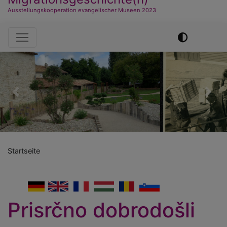
Ausstellungskooperation evangelischer Museen 2023
Hauptnavigation
Previous
Nex
Startseite
German
English
French
Hungarian
Romanian
Slovenian
Prisrčno dobrodošli