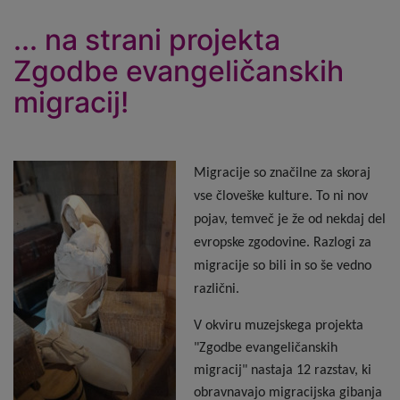
... na strani projekta
Zgodbe evangeličanskih
migracij!
Migracije so značilne za skoraj
vse človeške kulture. To ni nov
pojav, temveč je že od nekdaj del
evropske zgodovine. Razlogi za
migracije so bili in so še vedno
različni.
V okviru muzejskega projekta
"Zgodbe evangeličanskih
migracij" nastaja 12 razstav, ki
obravnavajo migracijska gibanja