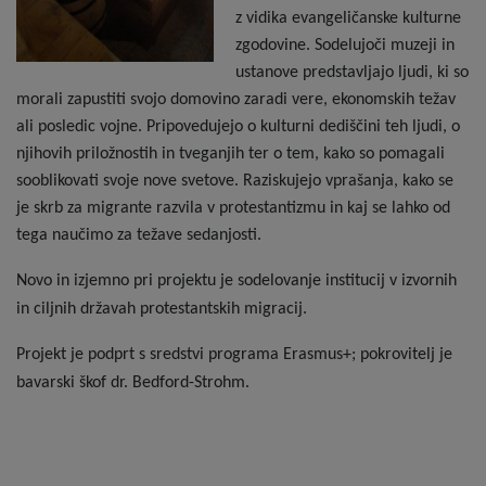
z vidika evangeličanske kulturne
zgodovine. Sodelujoči muzeji in
ustanove predstavljajo ljudi, ki so
morali zapustiti svojo domovino zaradi vere, ekonomskih težav
ali posledic vojne. Pripovedujejo o kulturni dediščini teh ljudi, o
njihovih priložnostih in tveganjih ter o tem, kako so pomagali
sooblikovati svoje nove svetove. Raziskujejo vprašanja, kako se
je skrb za migrante razvila v protestantizmu in kaj se lahko od
tega naučimo za težave sedanjosti.
Novo in izjemno pri projektu je sodelovanje institucij v izvornih
in ciljnih državah protestantskih migracij.
Projekt je podprt s sredstvi programa Erasmus+; pokrovitelj je
bavarski škof dr. Bedford-Strohm.