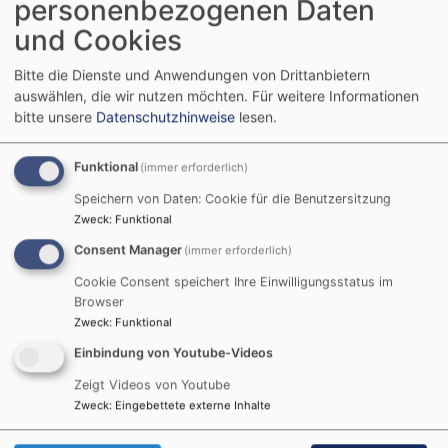
personenbezogenen Daten
Zuwanderer in Franken im 17. Jahrhundert
und Cookies
Evangelische Migrationsgeschichte(n) in Erlangen
Bitte die Dienste und Anwendungen von Drittanbietern
auswählen, die wir nutzen möchten.
Für weitere Informationen
wesWEGEN? Evangelische Migrationsgeschichte(n)
bitte unsere
Datenschutzhinweise
lesen.
aus OÖ
Fremde beherbergen. Geschichte eines diakonischen
Funktional
(immer erforderlich)
Auftrags
Speichern von Daten: Cookie für die Benutzersitzung
Zweck
:
Funktional
Wilhelm Löhe und die Auswanderung nach Amerika
Consent Manager
(immer erforderlich)
Cookie Consent speichert Ihre Einwilligungsstatus im
Browser
Zweck
:
Funktional
Einbindung von Youtube-Videos
Zeigt Videos von Youtube
Zweck
:
Eingebettete externe Inhalte
Alle Ausstellungen