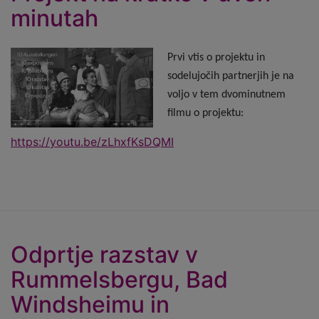
minutah
Prvi vtis o projektu in
sodelujočih partnerjih je na
voljo v tem dvominutnem
filmu o projektu:
https://youtu.be/zLhxfKsDQMI
Odprtje razstav v
Rummelsbergu, Bad
Windsheimu in