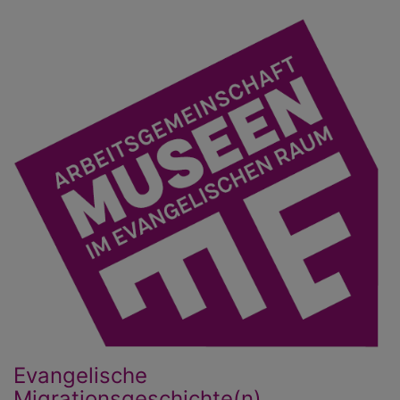
Direkt
zum
Inhalt
Evangelische
Migrationsgeschichte(n)