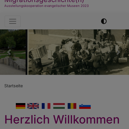
Ausstellungskooperation evangelischer Museen 2023
Hauptnavigation
Previous
Nex
Startseite
German
English
French
Hungarian
Romanian
Slovenian
Herzlich Willkommen