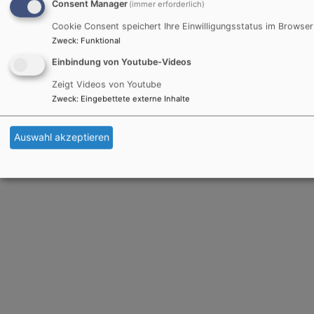
Consent Manager
(immer erforderlich)
Cookie Consent speichert Ihre Einwilligungsstatus im Browser
Hauptnavigation
Fußbereichsmenü
Benutzermen
Startseite
Impressum
Anmelden
Zweck
:
Funktional
Termine
Kontakt
Einbindung von Youtube-Videos
Ausstellung
Cookie-Einstellungen
Zeigt Videos von Youtube
leihen
Datenschutzerklärung
Zweck
:
Eingebettete externe Inhalte
Das Projekt
Barrierefreiheitserklärung
Auswahl akzeptieren