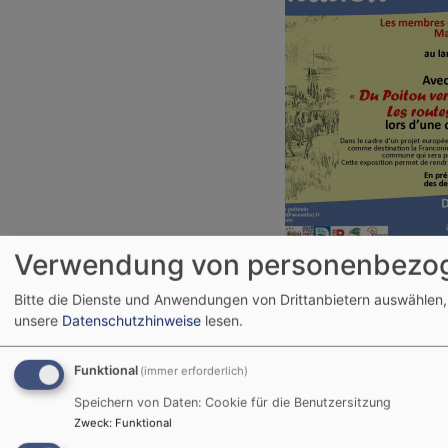
Verwendung von personenbezog
Bitte die Dienste und Anwendungen von Drittanbietern auswählen,
unsere
Datenschutzhinweise
lesen.
Seitennummerierung
Funktional
(immer erforderlich)
Aktuelle
1
Seite
2
Nächste
Weiter >
Last
Ende »
Seite
Seite
page
Speichern von Daten: Cookie für die Benutzersitzung
Zweck
:
Funktional